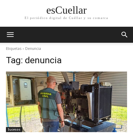
esCuellar
El periódico digital de Cuéllar y su comarca
Etiquetas
Denuncia
Tag:
denuncia
Sucesos