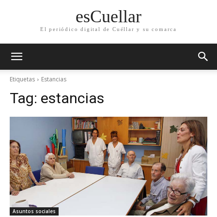
esCuellar
El periódico digital de Cuéllar y su comarca
Etiquetas
Estancias
Tag:
estancias
Asuntos sociales