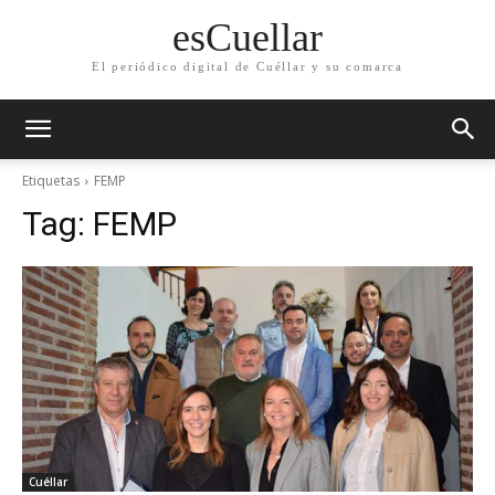
esCuellar
El periódico digital de Cuéllar y su comarca
Etiquetas
FEMP
Tag:
FEMP
Cuéllar