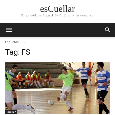
esCuellar
El periódico digital de Cuéllar y su comarca
Etiquetas
FS
Tag:
FS
Cuéllar