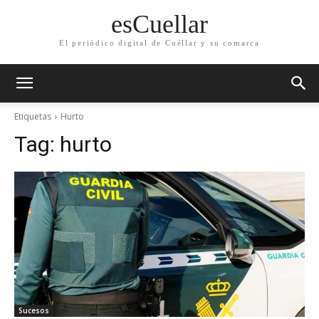
esCuellar
El periódico digital de Cuéllar y su comarca
Etiquetas
Hurto
Tag:
hurto
Sucesos