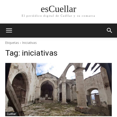
esCuellar
El periódico digital de Cuéllar y su comarca
Etiquetas
Iniciativas
Tag:
iniciativas
Cuéllar