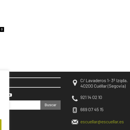
0
C/ Lavaderos 1- 3º Izqda.
EN
40200 Cuéllar (Segovia)
921 14 02 10
Buscar
669 07 45 15
escuellar@escuellar.es