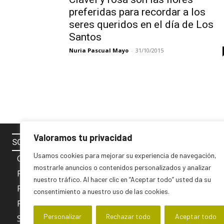
preferidas para recordar a los
seres queridos en el día de Los
Santos
Nuria Pascual Mayo
-
31/10/2015
Valoramos tu privacidad
SOBRE NOSOTROS
SÍGUENOS 
Usamos cookies para mejorar su experiencia de navegación,
Contacto
mostrarle anuncios o contenidos personalizados y analizar
Política de cookies
nuestro tráfico. Al hacer clic en “Aceptar todo” usted da su
Privacidad y Aviso Legal
consentimiento a nuestro uso de las cookies.
PUBLICIDAD
Personalizar
Rechazar todo
Aceptar todo
Sobre nosotros