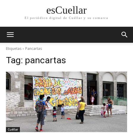
esCuellar
El periódico digital de Cuéllar y su comarca
Etiquetas
Pancartas
Tag:
pancartas
Cuéllar