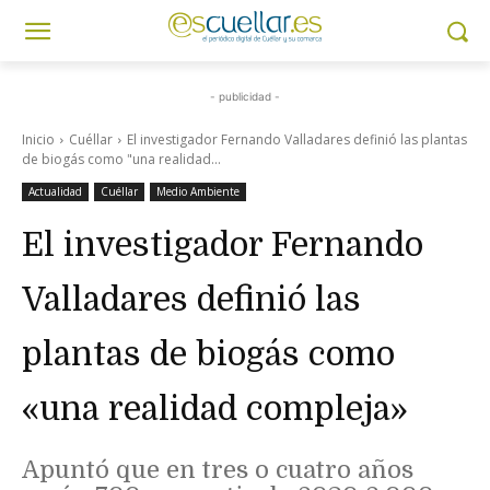
- publicidad -
Inicio
Cuéllar
El investigador Fernando Valladares definió las plantas
de biogás como "una realidad...
Actualidad
Cuéllar
Medio Ambiente
El investigador Fernando
Valladares definió las
plantas de biogás como
«una realidad compleja»
Apuntó que en tres o cuatro años