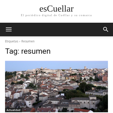
esCuellar
El periódico digital de Cuéllar y su comarca
Etiquetas
Resumen
Tag:
resumen
Actualidad