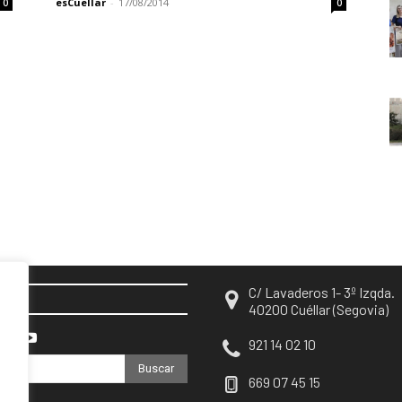
esCuellar
-
17/08/2014
0
0
C/ Lavaderos 1- 3º Izqda.
EN
40200 Cuéllar (Segovia)
921 14 02 10
Buscar
669 07 45 15