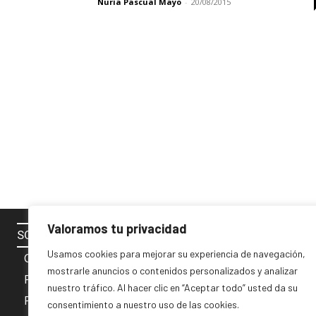
Nuria Pascual Mayo
-
20/08/2015
Valoramos tu privacidad
SOBRE NOSOTROS
SÍGUENOS 
Usamos cookies para mejorar su experiencia de navegación,
Contacto
mostrarle anuncios o contenidos personalizados y analizar
Política de cookies
nuestro tráfico. Al hacer clic en “Aceptar todo” usted da su
Privacidad y Aviso Legal
consentimiento a nuestro uso de las cookies.