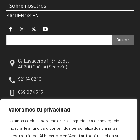
Sobre nosotros
SÍGUENOS EN
Buscar
C/ Lavaderos 1- 3º Izqda.
40200 Cuéllar (Segovia)
921 14 02 10
669 07 45 15
escuellar@escuellar.es
Valoramos tu privacidad
Usamos cookies para mejorar su experiencia de navegación,
mostrarle anuncios o contenidos personalizados y analizar
nuestro tráfico. Al hacer clic en “Aceptar todo” usted da su