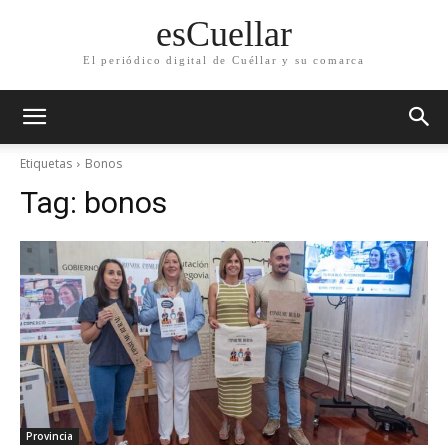
esCuellar
El periódico digital de Cuéllar y su comarca
Etiquetas
Bonos
Tag:
bonos
Provincia