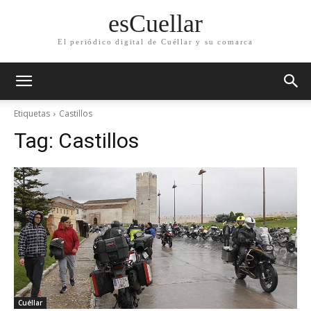
esCuellar
El periódico digital de Cuéllar y su comarca
Etiquetas
Castillos
Tag:
Castillos
Cuéllar