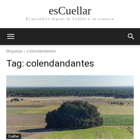
esCuellar
El periódico digital de Cuéllar y su comarca
Etiquetas
Colendandantes
Tag:
colendandantes
Cuéllar