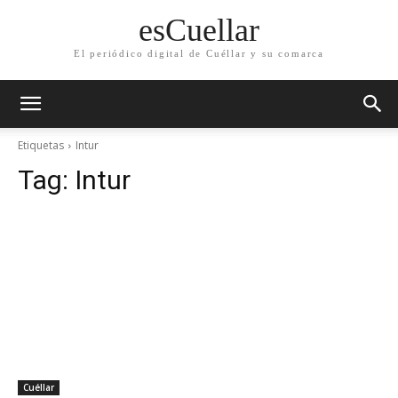
esCuellar
El periódico digital de Cuéllar y su comarca
Etiquetas
Intur
Tag:
Intur
Cuéllar