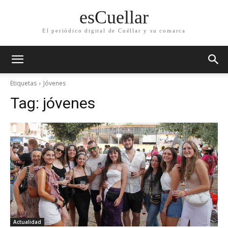
esCuellar
El periódico digital de Cuéllar y su comarca
Etiquetas
Jóvenes
Tag:
jóvenes
Actualidad