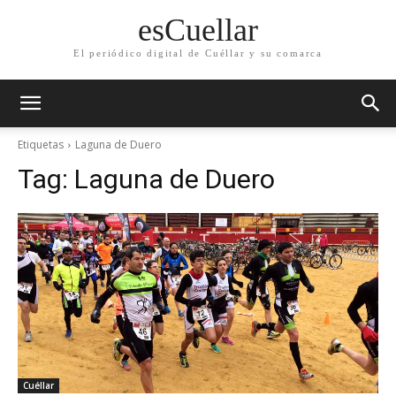
esCuellar
El periódico digital de Cuéllar y su comarca
Etiquetas
Laguna de Duero
Tag:
Laguna de Duero
Cuéllar