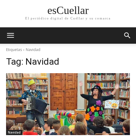
esCuellar
El periódico digital de Cuéllar y su comarca
Etiquetas
Navidad
Tag:
Navidad
Navidad