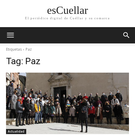
esCuellar
El periódico digital de Cuéllar y su comarca
Etiquetas
Paz
Tag:
Paz
Actualidad