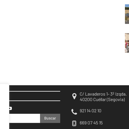
C/ Lavaderos 1- 3º Izqda.
EN
40200 Cuéllar (Segovia)
921 14 02 10
Buscar
669 07 45 15