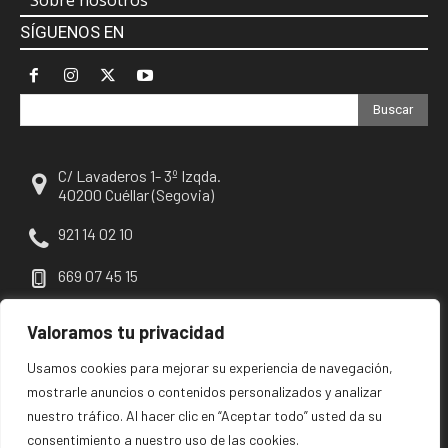
Sobre nosotros
SÍGUENOS EN
Buscar
C/ Lavaderos 1- 3º Izqda.
40200 Cuéllar (Segovia)
921 14 02 10
669 07 45 15
escuellar@escuellar.es
Valoramos tu privacidad
Usamos cookies para mejorar su experiencia de navegación,
mostrarle anuncios o contenidos personalizados y analizar
nuestro tráfico. Al hacer clic en “Aceptar todo” usted da su
consentimiento a nuestro uso de las cookies.