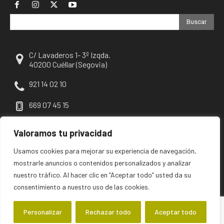
Buscar
C/ Lavaderos 1- 3º Izqda.
40200 Cuéllar (Segovia)
921 14 02 10
669 07 45 15
escuellar@escuellar.es
Valoramos tu privacidad
Usamos cookies para mejorar su experiencia de navegación,
mostrarle anuncios o contenidos personalizados y analizar
nuestro tráfico. Al hacer clic en “Aceptar todo” usted da su
consentimiento a nuestro uso de las cookies.
Personalizar
Rechazar todo
Aceptar todo