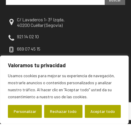
Buscar
C/ Lavaderos 1- 3º Izqda.
40200 Cuéllar (Segovia)
921 14 02 10
669 07 45 15
escuellar@escuellar.es
Valoramos tu privacidad
Usamos cookies para mejorar su experiencia de navegación,
mostrarle anuncios o contenidos personalizados y analizar
nuestro tráfico. Al hacer clic en “Aceptar todo” usted da su
consentimiento a nuestro uso de las cookies.
Personalizar
Rechazar todo
Aceptar todo
©2026 escuellar | Primer diario digital de Cuéllar y su comarca