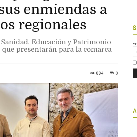
Bu
 sus enmiendas a
os regionales
S
, Sanidad, Educación y Patrimonio
Em
 que presentarán para la comarca
884
0
A