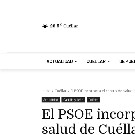
28.5
C
Cuéllar
ACTUALIDAD
CUÉLLAR
DE PUE
Inicio
Cuéllar
El PSOE incorpora el centro de salud de 
Actualidad
Castilla y León
Política
El PSOE incorp
salud de Cuélla