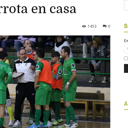
Bu
rrota en casa
S
1453
0
Em
A