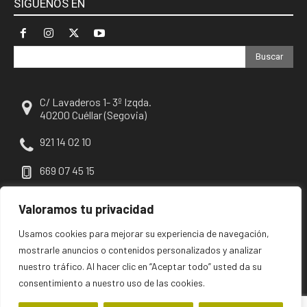
SÍGUENOS EN
Buscar
C/ Lavaderos 1- 3º Izqda.
40200 Cuéllar (Segovia)
921 14 02 10
669 07 45 15
escuellar@escuellar.es
Valoramos tu privacidad
Usamos cookies para mejorar su experiencia de navegación,
mostrarle anuncios o contenidos personalizados y analizar
nuestro tráfico. Al hacer clic en “Aceptar todo” usted da su
consentimiento a nuestro uso de las cookies.