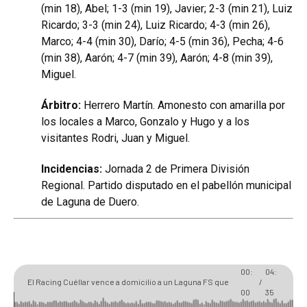
(min 18), Abel; 1-3 (min 19), Javier; 2-3 (min 21), Luiz
Ricardo; 3-3 (min 24), Luiz Ricardo; 4-3 (min 26),
Marco; 4-4 (min 30), Darío; 4-5 (min 36), Pecha; 4-6
(min 38), Aarón; 4-7 (min 39), Aarón; 4-8 (min 39),
Miguel.
Árbitro:
Herrero Martín. Amonesto con amarilla por
los locales a Marco, Gonzalo y Hugo y a los
visitantes Rodri, Juan y Miguel.
Incidencias:
Jornada 2 de Primera División
Regional. Partido disputado en el pabellón municipal
de Laguna de Duero.
00:
04:
El Racing Cuéllar vence a domicilio a un Laguna FS que
/
00
35
pudo dar la sorpresa