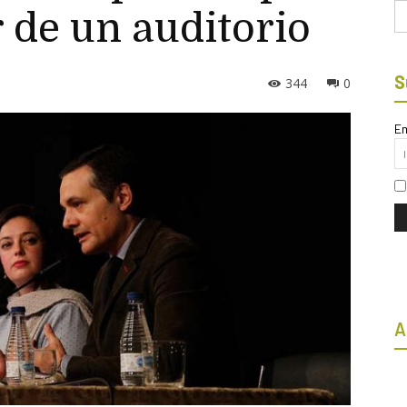
Bu
r de un auditorio
S
344
0
Em
A