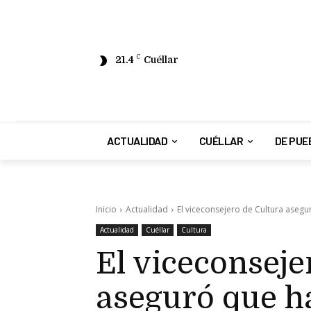
21.4
C
Cuéllar
ACTUALIDAD
CUÉLLAR
DE PUE
Inicio
Actualidad
El viceconsejero de Cultura asegur
Actualidad
Cuéllar
Cultura
El viceconseje
aseguró que ha