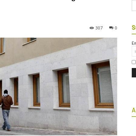
Bu
S
307
0
Em
A