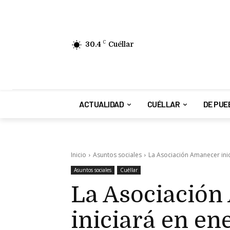
30.4
C
Cuéllar
ACTUALIDAD
CUÉLLAR
DE PUE
Inicio
Asuntos sociales
La Asociación Amanecer inic
Asuntos sociales
Cuéllar
La Asociació
iniciará en en