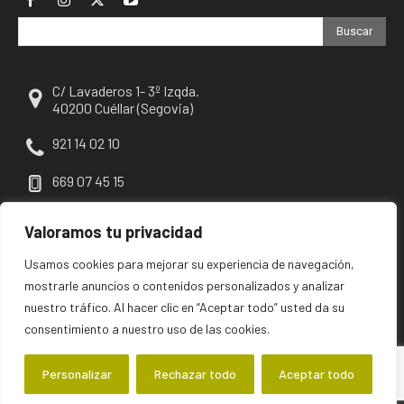
Buscar
C/ Lavaderos 1- 3º Izqda.
40200 Cuéllar (Segovia)
921 14 02 10
669 07 45 15
escuellar@escuellar.es
Valoramos tu privacidad
Usamos cookies para mejorar su experiencia de navegación,
mostrarle anuncios o contenidos personalizados y analizar
nuestro tráfico. Al hacer clic en “Aceptar todo” usted da su
consentimiento a nuestro uso de las cookies.
Personalizar
Rechazar todo
Aceptar todo