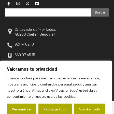
Buscar
C/ Lavaderos 1- 3º Izqda.
40200 Cuéllar (Segovia)
921 14 02 10
669 07 45 15
escuellar@escuellar.es
Valoramos tu privacidad
Usamos cookies para mejorar su experiencia de navegación,
mostrarle anuncios o contenidos personalizados y analizar
nuestro tráfico. Al hacer clic en “Aceptar todo” usted da su
consentimiento a nuestro uso de las cookies.
Personalizar
Rechazar todo
Aceptar todo