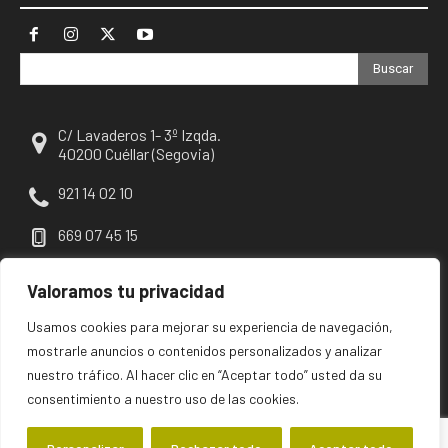
Buscar
C/ Lavaderos 1- 3º Izqda.
40200 Cuéllar (Segovia)
921 14 02 10
669 07 45 15
escuellar@escuellar.es
Valoramos tu privacidad
Usamos cookies para mejorar su experiencia de navegación,
mostrarle anuncios o contenidos personalizados y analizar
nuestro tráfico. Al hacer clic en “Aceptar todo” usted da su
consentimiento a nuestro uso de las cookies.