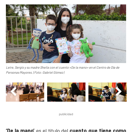
Leire, Sergio y su madre Sheila con el cuento «De la mano» en el Centro de Día de
Personas Mayores. | Foto: Gabriel Gómez |
publicidad
‘De la mano’
es el título del
cuento que tiene como