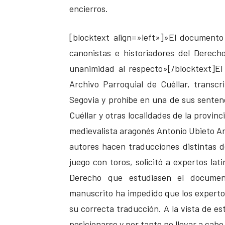
encierros.
[blocktext align=»left»]»El documento f
canonistas e historiadores del Derech
unanimidad al respecto»[/blocktext]E
Archivo Parroquial de Cuéllar, transcr
Segovia y prohíbe en una de sus sentenci
Cuéllar y otras localidades de la provinc
medievalista aragonés Antonio Ubieto Art
autores hacen traducciones distintas de
juego con toros, solicitó a expertos lat
Derecho que estudiasen el documen
manuscrito ha impedido que los experto
su correcta traducción. A la vista de es
posicionarse y por tanto no llevar a cab