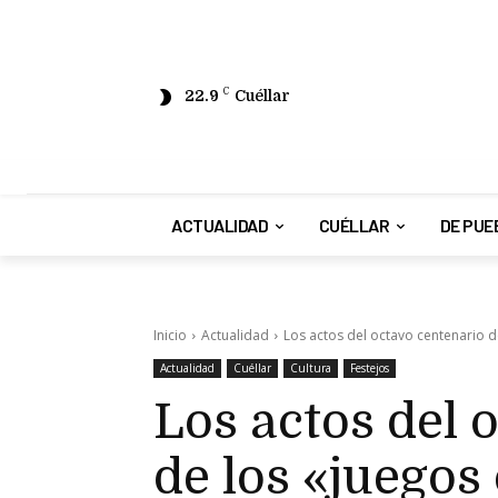
22.9
C
Cuéllar
ACTUALIDAD
CUÉLLAR
DE PUE
Inicio
Actualidad
Los actos del octavo centenario de
Actualidad
Cuéllar
Cultura
Festejos
Los actos del 
de los «juegos