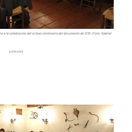
no a la celebración del octavo centenario del documento de 1215. | Foto: Gabriel
publicidad