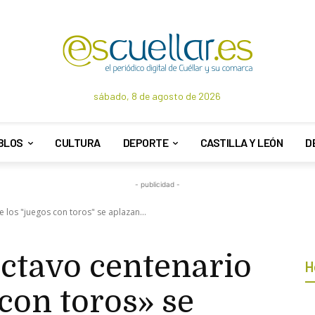
sábado, 8 de agosto de 2026
BLOS
CULTURA
DEPORTE
CASTILLA Y LEÓN
D
- publicidad -
 los "juegos con toros" se aplazan...
octavo centenario
H
 con toros» se