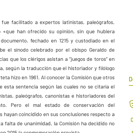
ue facilitado a expertos latinistas, paleógrafos,
o «que han ofrecido su opinión, sin que hubiera
l documento, fechado en 1215 y custodiado en el
ibe el sínodo celebrado por el obispo Geraldo de
as que los clérigos asistan a “juegos de toros” en
ia, según la traducción que el historiador y filólogo
eta hizo en 1961. Al conocer la Comisión que otros
D
 esta sentencia según las cuales no se citaría el
inistas, paleógrafos, canonistas e historiadores del
to. Pero el mal estado de conservación del
s hayan coincidido en sus conclusiones respecto a
ta falta de unanimidad, la Comisión ha decidido no
o en 2015 la conmemoración prevista.