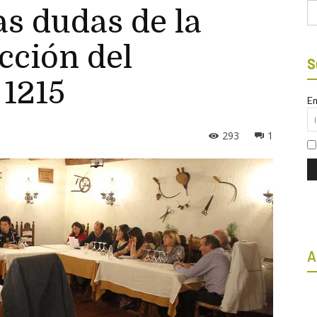
Bu
as dudas de la
cción del
S
1215
Em
293
1
A