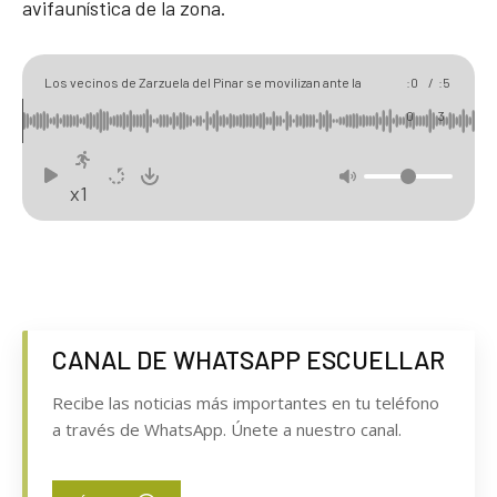
avifaunística de la zona.
00
01
Los vecinos de Zarzuela del Pinar se movilizan ante la
:0
/
:5
instalación de una torreta en el paraje de San Cebrián
0
3
x1
CANAL DE WHATSAPP ESCUELLAR
Recibe las noticias más importantes en tu teléfono
a través de WhatsApp. Únete a nuestro canal.