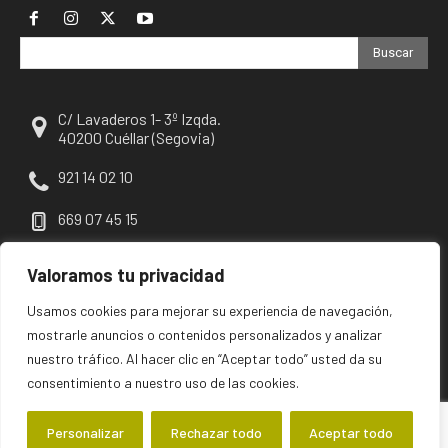
Buscar
C/ Lavaderos 1- 3º Izqda.
40200 Cuéllar (Segovia)
921 14 02 10
669 07 45 15
escuellar@escuellar.es
Valoramos tu privacidad
Usamos cookies para mejorar su experiencia de navegación,
mostrarle anuncios o contenidos personalizados y analizar
nuestro tráfico. Al hacer clic en “Aceptar todo” usted da su
consentimiento a nuestro uso de las cookies.
Personalizar
Rechazar todo
Aceptar todo