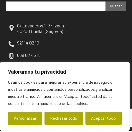
Buscar
C/ Lavaderos 1- 3º Izqda.
40200 Cuéllar (Segovia)
921 14 02 10
669 07 45 15
escuellar@escuellar.es
Valoramos tu privacidad
Usamos cookies para mejorar su experiencia de navegación,
mostrarle anuncios o contenidos personalizados y analizar
nuestro tráfico. Al hacer clic en “Aceptar todo” usted da su
consentimiento a nuestro uso de las cookies.
Personalizar
Rechazar todo
Aceptar todo
©2026 escuellar | Primer diario digital de Cuéllar y su comarca