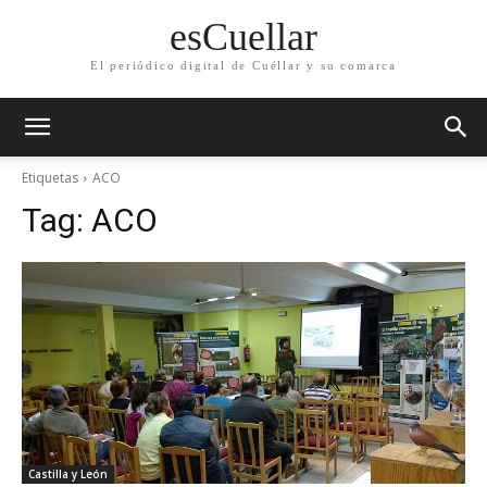
esCuellar
El periódico digital de Cuéllar y su comarca
Etiquetas
ACO
Tag:
ACO
Castilla y León