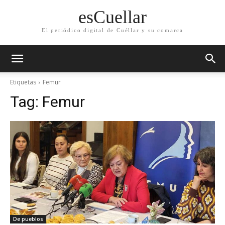
esCuellar
El periódico digital de Cuéllar y su comarca
Etiquetas
Femur
Tag:
Femur
De pueblos