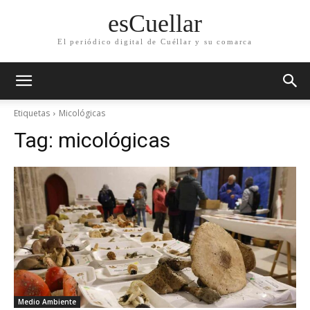
esCuellar
El periódico digital de Cuéllar y su comarca
Etiquetas
Micológicas
Tag:
micológicas
Medio Ambiente