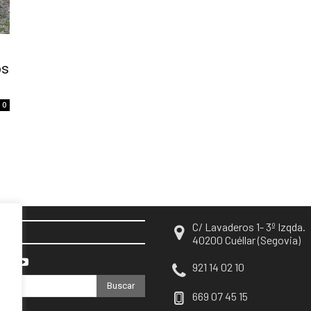
os
0
C/ Lavaderos 1- 3º Izqda.
EN
40200 Cuéllar (Segovia)
921 14 02 10
Buscar
669 07 45 15