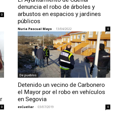
denuncia el robo de árboles y
arbustos en espacios y jardines
0
públicos
Nuria Pascual Mayo
-
13/04/2022
0
De pueblos
Detenido un vecino de Carbonero
el Mayor por el robo en vehículos
r
en Segovia
esCuellar
-
03/07/2019
0
0