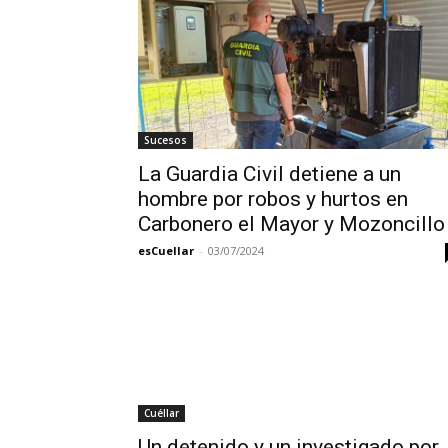
Sucesos
La Guardia Civil detiene a un
hombre por robos y hurtos en
Carbonero el Mayor y Mozoncillo
esCuellar
-
03/07/2024
Cuéllar
Un detenido y un investigado por