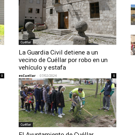
Cuéllar
La Guardia Civil detiene a un
vecino de Cuéllar por robo en un
vehículo y estafa
esCuellar
-
07/02/2024
0
0
Cuéllar
El Ayuntamiento de Cuéllar