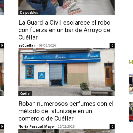
De pueblos
La Guardia Civil esclarece el robo
con fuerza en un bar de Arroyo de
Cuéllar
esCuellar
-
09/03/2026
0
0
M
Cuéllar
Roban numerosos perfumes con el
método del alunizaje en un
comercio de Cuéllar
Nuria Pascual Mayo
-
25/02/2025
0
0