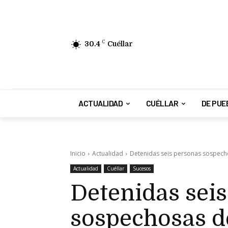
30.4
C
Cuéllar
ACTUALIDAD
CUÉLLAR
DE PUE
Inicio
Actualidad
Detenidas seis personas sospecho
Actualidad
Cuéllar
Sucesos
Detenidas sei
sospechosas d