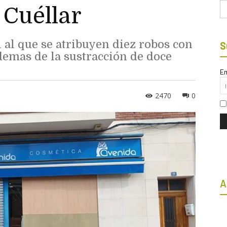
Bu
 Cuéllar
 al que se atribuyen diez robos con
S
demas de la sustracción de doce
Em
2470
0
A