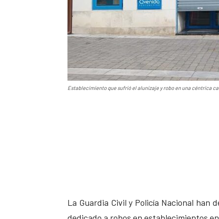
Establecimiento que sufrió el alunizaje y robo en una céntrica call
La Guardia Civil y Policía Nacional han 
dedicado a robos en establecimientos en t