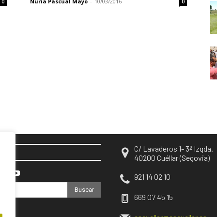
Nuria Pascual Mayo
-
10/03/2016
0
0
C/ Lavaderos 1- 3º Izqda.
EN
40200 Cuéllar (Segovia)
921 14 02 10
Buscar
669 07 45 15