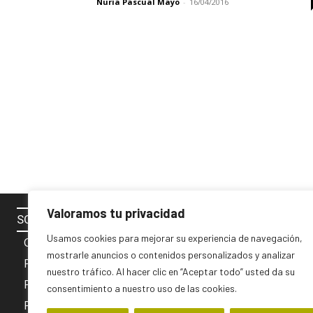
Nuria Pascual Mayo
-
16/04/2016
Valoramos tu privacidad
SOBRE NOSOTROS
SÍGUENOS 
Usamos cookies para mejorar su experiencia de navegación,
Contacto
mostrarle anuncios o contenidos personalizados y analizar
Política de cookies
nuestro tráfico. Al hacer clic en “Aceptar todo” usted da su
Privacidad y Aviso Legal
consentimiento a nuestro uso de las cookies.
PUBLICIDAD