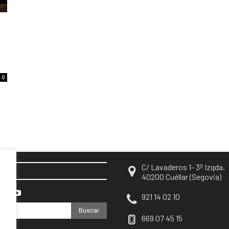
0
C/ Lavaderos 1- 3º Izqda.
EN
40200 Cuéllar (Segovia)
921 14 02 10
Buscar
669 07 45 15