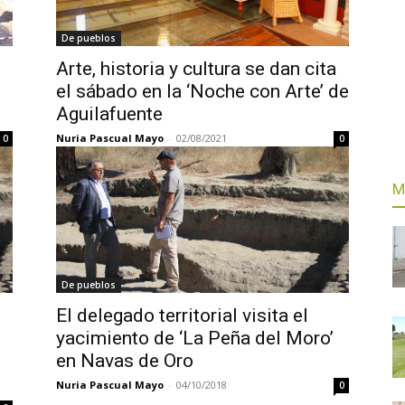
De pueblos
Arte, historia y cultura se dan cita
el sábado en la ‘Noche con Arte’ de
Aguilafuente
Nuria Pascual Mayo
-
02/08/2021
0
0
M
De pueblos
El delegado territorial visita el
yacimiento de ‘La Peña del Moro’
en Navas de Oro
Nuria Pascual Mayo
-
04/10/2018
0