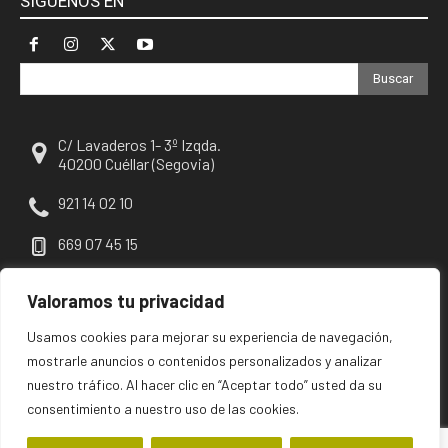
SÍGUENOS EN
Buscar
C/ Lavaderos 1- 3º Izqda.
40200 Cuéllar (Segovia)
921 14 02 10
669 07 45 15
escuellar@escuellar.es
Valoramos tu privacidad
Usamos cookies para mejorar su experiencia de navegación,
mostrarle anuncios o contenidos personalizados y analizar
nuestro tráfico. Al hacer clic en “Aceptar todo” usted da su
consentimiento a nuestro uso de las cookies.