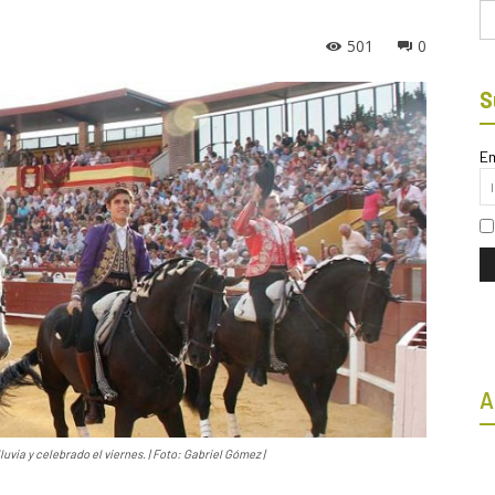
Bu
501
0
S
Em
A
luvia y celebrado el viernes. | Foto: Gabriel Gómez |