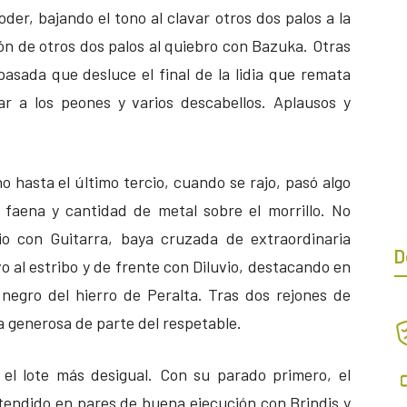
er, bajando el tono al clavar otros dos palos a la
ción de otros dos palos al quiebro con Bazuka. Otras
asada que desluce el final de la lidia que remata
ar a los peones y varios descabellos. Aplausos y
 hasta el último tercio, cuando se rajo, pasó algo
 faena y cantidad de metal sobre el morrillo. No
o con Guitarra, baya cruzada de extraordinaria
D
vo al estribo y de frente con Diluvio, destacando en
 negro del hierro de Peralta. Tras dos rejones de
a generosa de parte del respetable.
el lote más desigual. Con su parado primero, el
l tendido en pares de buena ejecución con Brindis y