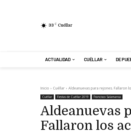
33
C
Cuéllar
ACTUALIDAD
CUÉLLAR
DE PUE
Inicio
Cuéllar
Aldeanuevas para rejones. Fallaron l
Cuéllar
Fiestas de Cuéllar 2019
Francisco Salamanca
Aldeanuevas p
Fallaron los a