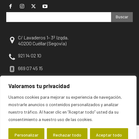
Buscar
C/ Lavaderos 1- 3º Izqda.
40200 Cuéllar (Segovia)
921 14 02 10
669 07 45 15
escuellar@escuellar.es
Valoramos tu privacidad
Usamos cookies para mejorar su experiencia de navegación,
mostrarle anuncios o contenidos personalizados y analizar
nuestro tráfico. Al hacer clic en “Aceptar todo” usted da su
consentimiento a nuestro uso de las cookies.
Personalizar
Rechazar todo
Aceptar todo