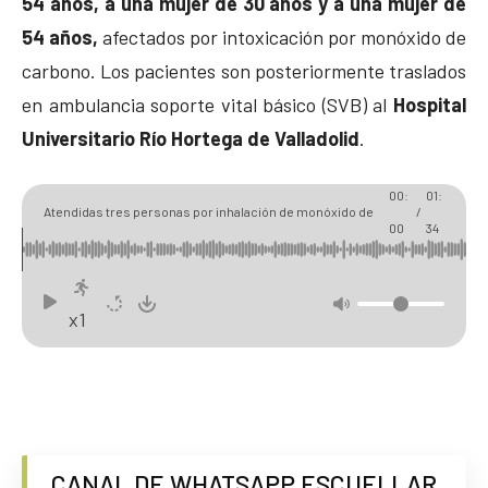
54 años, a una mujer de 30 años y a una mujer de
54 años,
afectados por intoxicación por monóxido de
carbono. Los pacientes son posteriormente traslados
en ambulancia soporte vital básico (SVB) al
Hospital
Universitario Río Hortega de Valladolid
.
00:
01:
Atendidas tres personas por inhalación de monóxido de
/
00
34
carbono en Torregutiérrez
x1
CANAL DE WHATSAPP ESCUELLAR