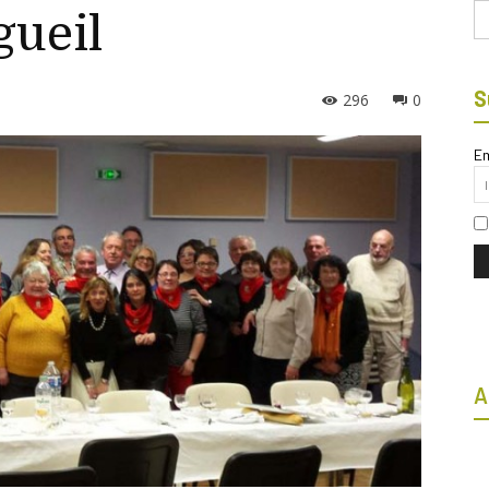
Bu
gueil
S
296
0
Em
A