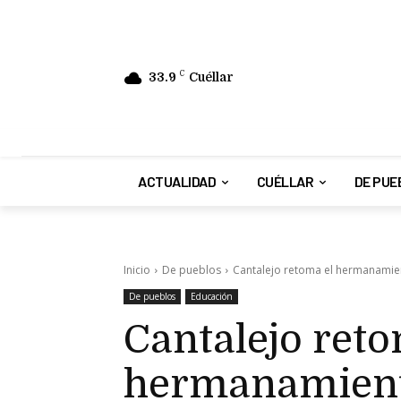
33.9
C
Cuéllar
ACTUALIDAD
CUÉLLAR
DE PUE
Inicio
De pueblos
Cantalejo retoma el hermanamient
De pueblos
Educación
Cantalejo reto
hermanamiento