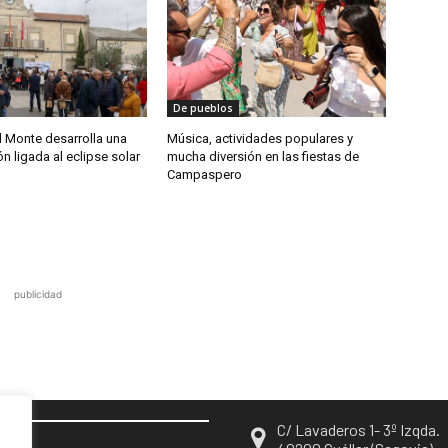
De pueblos
 Monte desarrolla una
Música, actividades populares y
 ligada al eclipse solar
mucha diversión en las fiestas de
Campaspero
publicidad
C/ Lavaderos 1- 3º Izqda.
EN