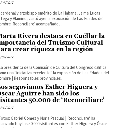
/07/2017
l cardenal y arzobispo emérito de La Habana, Jaime Lucas
rtega y Alamino, visitó ayer la exposición de Las Edades del
ombre 'Reconciliare' acompañado,...
arta Rivera destaca en Cuéllar la
importancia del Turismo Cultural
ara crear riqueza en la región
/07/2017
 La presidenta de la Comisión de Cultura del Congreso califica
omo una "iniciativa excelente" la exposición de Las Edades del
Hombre | Responsables provinciales...
os segovianos Esther Higuera y
scar Aguirre han sido los
isitantes 50.000 de ‘Reconciliare’
/06/2017
 Fotos: Gabriel Gómez y Nuria Pascual | 'Reconciliare' ha
lcanzado hoy los 50.000 visitantes con Esther Higuera y Óscar