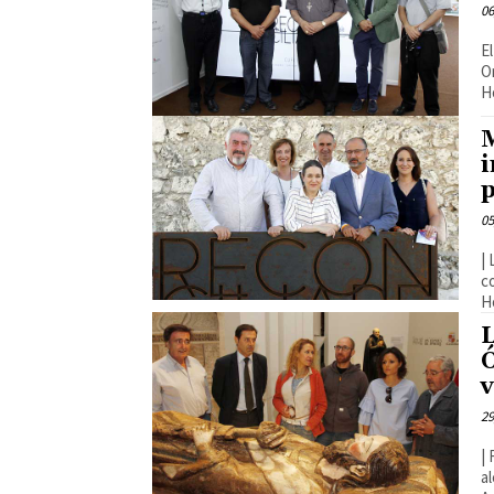
06
E
O
H
M
p
05
|
c
L
Ó
v
29
|
a