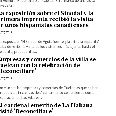
el Hombre Reconciliare en Cuéllar. En el marco de una visita
ivada la...
a exposición sobre el Sinodal y la
rimera imprenta recibió la visita
e unos hispanistas canadienses
/07/2017
a exposición 'El Sinodal de Aguilafuente y la primera imprenta'
caba de recibir la visita de los visitantes más lejanos hasta el
omento, procedentes...
mpresas y comercios de la villa se
uelcan con la celebración de
Reconciliare’
/07/2017
on muchas las empresas y comercios de Cuéllar las que se han
umado a las iniciativas del Ayuntamiento coincidiendo con la
elebración de Las Edades...
l cardenal emérito de La Habana
isitó ‘Reconciliare’