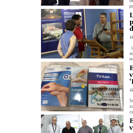
d
pr
L
p
d
13
L
a
m
E
v
‘
12
S
s
c
E
v