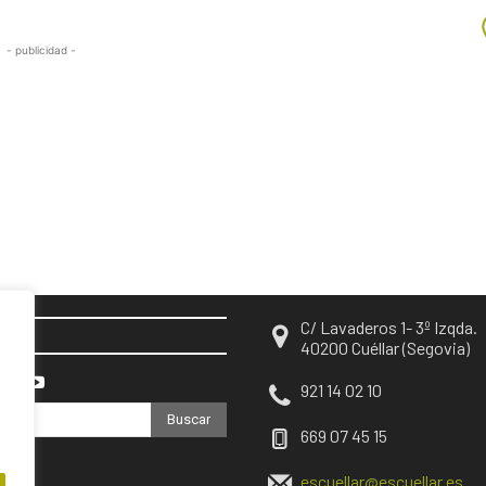
- publicidad -
C/ Lavaderos 1- 3º Izqda.
EN
40200 Cuéllar (Segovia)
921 14 02 10
Buscar
669 07 45 15
escuellar@escuellar.es