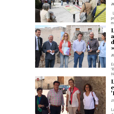
26
La Oficina de Turismo de Cuéllar ha registrado en los tres
pr
m
a
d
»
20
E
'
H
L
e
‘
17
L