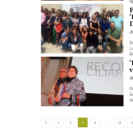
A
E
‘
D
29
E
L
Á
‘
v
28
Pr
Gómez | La ex
ti
...
1
2
3
4
21